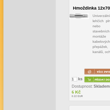
Hmoždinka 12x70
Univerzá
lehčích pl
nebo 
stavebních
montáž
kabelových
přepážek
kanálů, oc
ks
Dostupnost:
Skladem
6
Kč
0.22
EUR