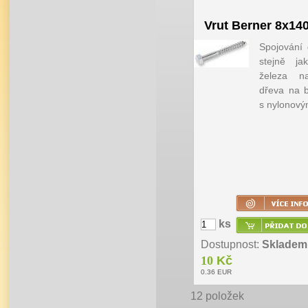
Vrut Berner 8x14
Spojování 
stejně ja
železa n
dřeva na b
s nylonový
ks
Dostupnost:
Skladem
10
Kč
0.36
EUR
12
položek