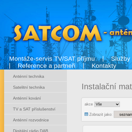
Montáže-servis TV/SAT příjmu
Služby
Reference a partneři
Kontakty
Anténní technika
Instalační mat
Satelitní technika
Anténní kování
akce
TV a SAT příslušenství
Zobrazit jako:
Anténní rozvodnice
Digitální rádio DAB