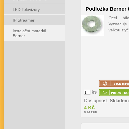
Podložka Berner 
LED Televizory
Ocel bíl
IP Streamer
Vyznačuj
velkou sty
Instalační materiál
Berner
ks
Dostupnost:
Skladem
4
Kč
0.14
EUR