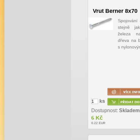
Vrut Berner 8x70
Spojování 
stejně ja
železa n
dřeva na b
s nylonový
ks
Dostupnost:
Skladem
6
Kč
0.22
EUR